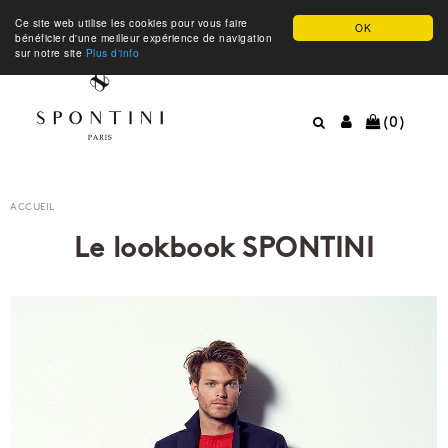
Ce site web utilise les cookies pour vous faire
OK
bénéficier d'une meilleur expérience de navigation
sur notre site
Plus d'info
(0)
ACCUEIL
Le lookbook SPONTINI