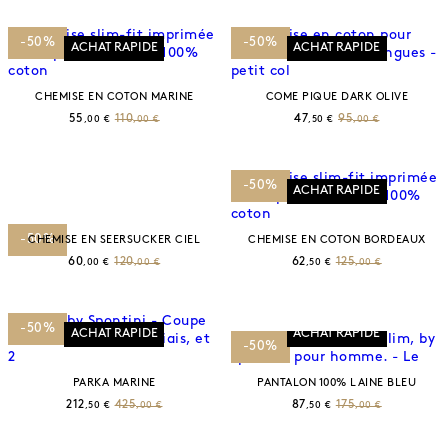
-50%
-50%
ACHAT RAPIDE
ACHAT RAPIDE
CHEMISE EN COTON MARINE
COME PIQUE DARK OLIVE
55
110
47
95
,00 €
,00 €
,50 €
,00 €
-50%
ACHAT RAPIDE
ACHAT RAPIDE
-50%
CHEMISE EN SEERSUCKER CIEL
CHEMISE EN COTON BORDEAUX
60
120
62
125
,00 €
,00 €
,50 €
,00 €
-50%
ACHAT RAPIDE
ACHAT RAPIDE
-50%
PARKA MARINE
PANTALON 100% LAINE BLEU
212
425
87
175
,50 €
,00 €
,50 €
,00 €