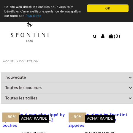
Ce site web utilise les cookies pour vous faire
OK
bénéficier d'une meilleur expérience de navigation
sur notre site
Plus d'info
(0)
ACCUEIL
/
COLLECTION
-50%
-50%
ACHAT RAPIDE
ACHAT RAPIDE