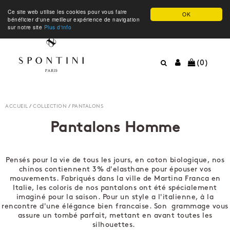
Ce site web utilise les cookies pour vous faire
OK
bénéficier d'une meilleur expérience de navigation
sur notre site
Plus d'info
(0)
ACCUEIL
/
COLLECTION
/
PANTALONS
Pantalons Homme
Pensés pour la vie de tous les jours, en coton biologique, nos
chinos contiennent 3% d'elasthane pour épouser vos
mouvements. Fabriqués dans la ville de Martina Franca en
Italie, les coloris de nos pantalons ont été spécialement
imaginé pour la saison. Pour un style a l'italienne, à la
rencontre d'une élégance bien francaise. Son grammage vous
assure un tombé parfait, mettant en avant toutes les
silhouettes.