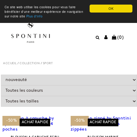
Ce site web utilise les cookies pour vous faire
OK
bénéficier d'une meilleur expérience de navigation
sur notre site
Plus d'info
(0)
ACCUEIL
/
COLLECTION
/
SPORT
-50%
-50%
ACHAT RAPIDE
ACHAT RAPIDE