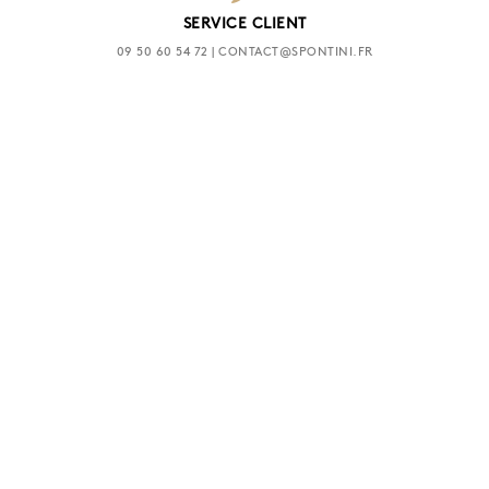
SERVICE CLIENT
09 50 60 54 72 | CONTACT@SPONTINI.FR
INSCRIVEZ-VOUS À NOTRE NEWSLETTER
OK
SUIVEZ NOUS
AIDE
NOUS CONTACTER
LIVRAISON ET RETOUR