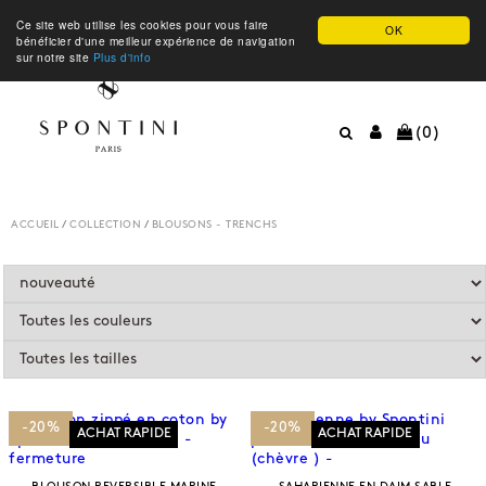
Ce site web utilise les cookies pour vous faire
OK
bénéficier d'une meilleur expérience de navigation
sur notre site
Plus d'info
(0)
ACCUEIL
/
COLLECTION
/
BLOUSONS - TRENCHS
-20%
-20%
ACHAT RAPIDE
ACHAT RAPIDE