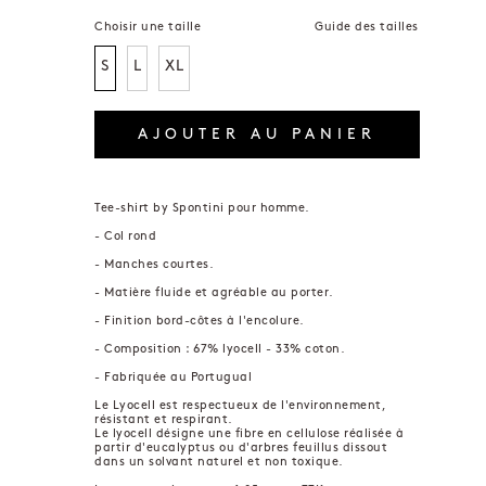
Choisir une taille
Guide des tailles
S
L
XL
AJOUTER AU PANIER
Tee-shirt by Spontini pour homme.
- Col rond
- Manches courtes.
- Matière fluide et agréable au porter.
- Finition bord-côtes à l'encolure.
- Composition : 67% lyocell - 33% coton.
- Fabriquée au Portugual
Le Lyocell est respectueux de l'environnement,
résistant et respirant.
Le lyocell désigne une fibre en cellulose réalisée à
partir d'eucalyptus ou d'arbres feuillus dissout
dans un solvant naturel et non toxique.