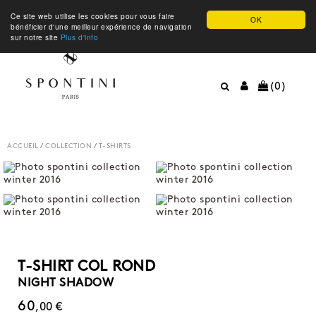
Ce site web utilise les cookies pour vous faire
OK
bénéficier d'une meilleur expérience de navigation
sur notre site
Plus d'info
(0)
ACCUEIL
/
COLLECTION
/
T-SHIRTS
T-SHIRT COL ROND
NIGHT SHADOW
60
,00 €