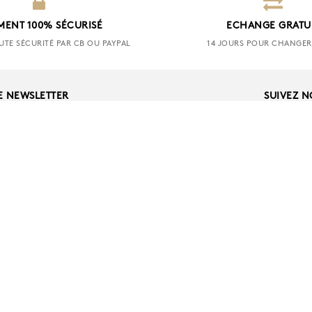
MENT 100% SÉCURISÉ
ECHANGE GRATU
UTE SÉCURITÉ PAR CB OU PAYPAL
14 JOURS POUR CHANGER 
E NEWSLETTER
SUIVEZ 
OK
A PROPOS
ER
LA MARQUE
RETOUR
NOS BOUTIQUES
GASIN
CGV
ERCIAL
DROIT DE RÉTRACTA