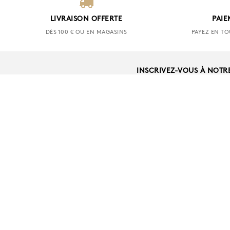
LIVRAISON OFFERTE
PAIE
DÈS 100 € OU EN MAGASINS
PAYEZ EN TO
INSCRIVEZ-VOUS À NOTR
AIDE
NOUS CONTACT
LIVRAISON ET 
RETRAIT EN MA
SERVICE COMM
SHOP