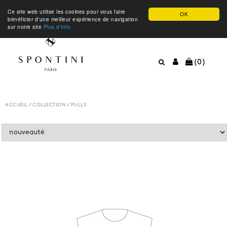
Ce site web utilise les cookies pour vous faire
OK
bénéficier d'une meilleur expérience de navigation
sur notre site
Plus d'info
(0)
ACCUEIL
/
COLLECTION
/
PULLS