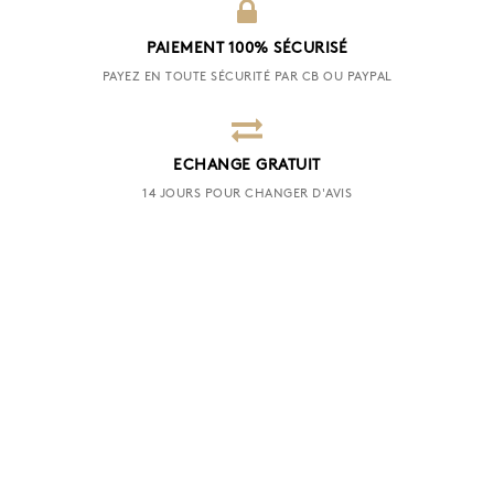
PAIEMENT 100% SÉCURISÉ
PAYEZ EN TOUTE SÉCURITÉ PAR CB OU PAYPAL
ECHANGE GRATUIT
14 JOURS POUR CHANGER D'AVIS
SERVICE CLIENT
09 50 60 54 72 | CONTACT@SPONTINI.FR
INSCRIVEZ-VOUS À NOTRE NEWSLETTER
OK