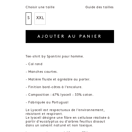
Choisir une taille
Guide des tailles
S
XXL
AJOUTER AU PANIER
Tee-shirt by Spontini pour homme.
- Col rond
- Manches courtes.
- Matière fluide et agréable au porter.
- Finition bord-côtes à l'encolure.
- Composition : 67% lyocell - 33% coton.
- Fabriquée au Portugual
Le Lyocell est respectueux de l'environnement,
résistant et respirant.
Le lyocell désigne une fibre en cellulose réalisée à
partir d'eucalyptus ou d'arbres feuillus dissout
dans un solvant naturel et non toxique.