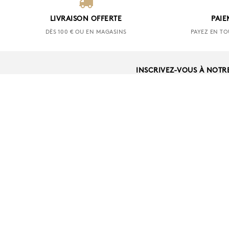
LIVRAISON OFFERTE
PAIE
DÈS 100 € OU EN MAGASINS
PAYEZ EN TO
INSCRIVEZ-VOUS À NOTR
AIDE
NOUS CONTACT
LIVRAISON ET 
RETRAIT EN MA
SERVICE COMM
SHOP