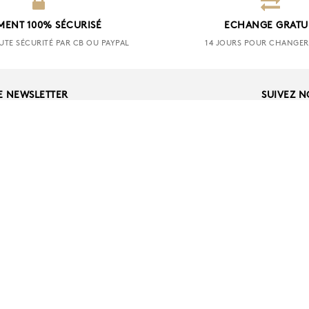
MENT 100% SÉCURISÉ
ECHANGE GRATU
UTE SÉCURITÉ PAR CB OU PAYPAL
14 JOURS POUR CHANGER 
E NEWSLETTER
SUIVEZ 
OK
A PROPOS
ER
LA MARQUE
RETOUR
NOS BOUTIQUES
GASIN
CGV
ERCIAL
DROIT DE RÉTRACTA