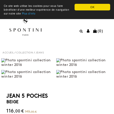
Ce site web utilise les cookies pour vous faire
OK
bénéficier d'une meilleur expérience de navigation
sur notre site
Plus d'info
(0)
ACCUEIL
/
COLLECTION
/
JEANS
JEAN 5 POCHES
BEIGE
116
,00 €
145
,00 €